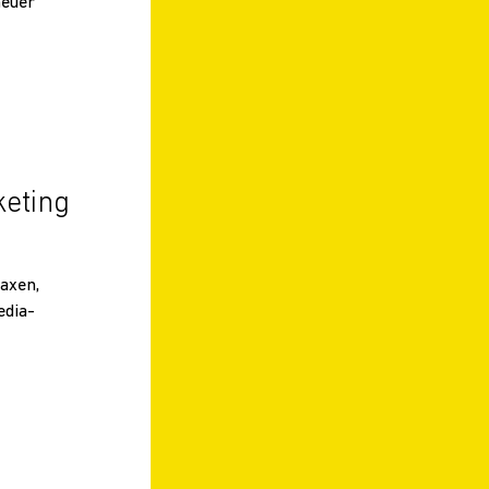
neuer
keting
axen,
edia-