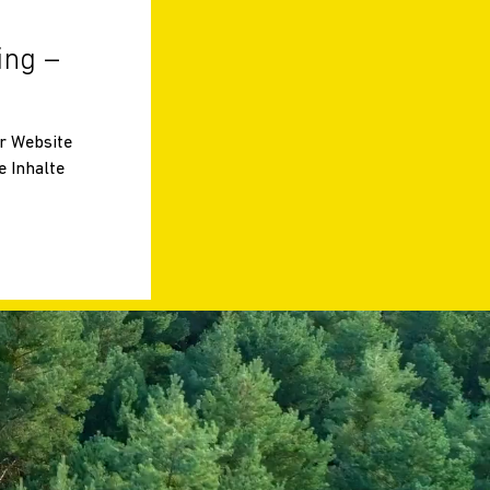
ing –
er Website
e Inhalte