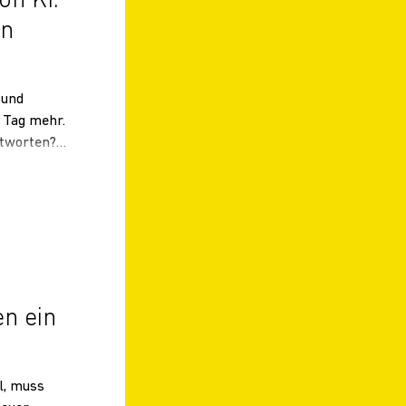
on KI:
on
 und
 Tag mehr.
ntworten?
sei
 Content-
men. –
chlagbare
lt, … >
en ein
l, muss