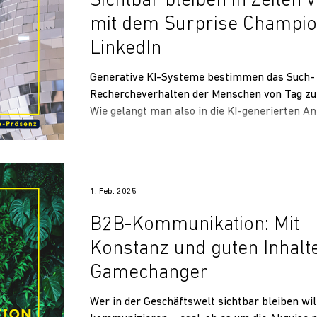
Sichtbar bleiben in Zeiten v
mit dem Surprise Champi
LinkedIn
Generative KI-Systeme bestimmen das Such-
Rechercheverhalten der Menschen von Tag zu
Wie gelangt man also in die KI-generierten A
Wie bleibt man sichtbar – auch für KI? So viel 
verraten: LinkedIn mausert sich gerade zum
überraschenden Superstar und sollte in Ihrer
und GEO-Strategie einen festen Platz bekom
1. Feb. 2025
Warum LinkedIn in Zeiten von KI ein paar uns
Vorteile für Ihre digitale Sichtbarkeit bereit hä
B2B-Kommunikation: Mit
lesen Sie hier.
Konstanz und guten Inhalt
Gamechanger
Wer in der Geschäftswelt sichtbar bleiben wil