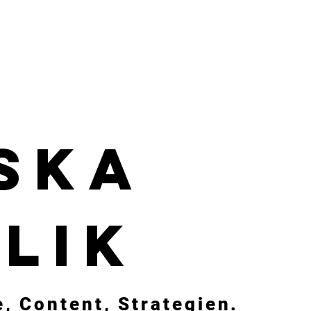
ska
lik
e, Content, Strategien.