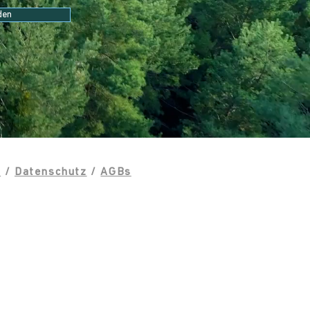
den
m
/
Datenschutz
/
AGBs