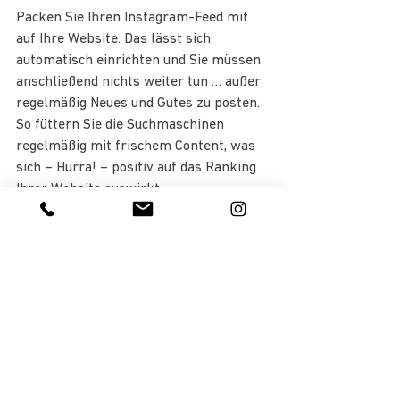
Packen Sie Ihren Instagram-Feed mit 
auf Ihre Website. Das lässt sich 
automatisch einrichten und Sie müssen 
anschließend nichts weiter tun … außer 
regelmäßig Neues und Gutes zu posten. 
So füttern Sie die Suchmaschinen 
regelmäßig mit frischem Content, was 
sich – Hurra! – positiv auf das Ranking 
Ihrer Website auswirkt.
Klingt gut?
Dann melden Sie sich ganz 
unverbindlich 
per 
E-Mail
 oder 
telefonisch
für ein kostenloses 
Beratungsgespräch. Gerne schicke ich 
Ihnen auch einen Kostenplan zu. Und 
dann sehen wir weiter …